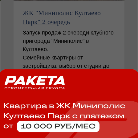
ЖК "Миниполис Култаево
Парк" 2 очередь
Запуск продаж 2 очереди клубного
пригорода "Миниполис" в
Култаево.
Семейные квартиры от
застройщика: выбор от студии до
просторной 3-шки!
Срок окончания строительства: 4
кв, 2027г.
Подробнее