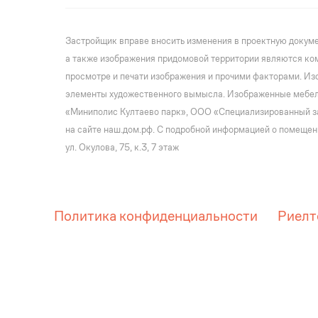
Застройщик вправе вносить изменения в проектную докуме
а также изображения придомовой территории являются ком
просмотре и печати изображения и прочими факторами. Изо
элементы художественного вымысла. Изображенные мебель
«Миниполис Култаево парк», ООО «Специализированный з
на сайте наш.дом.рф. С подробной информацией о помещения
ул. Окулова, 75, к.3, 7 этаж
Политика конфиденциальности
Риелт