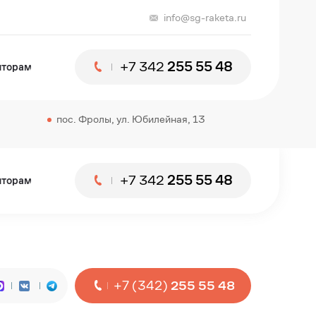
info@sg-raketa.ru
+7 342
255 55 48
лторам
пос. Фролы, ул. Юбилейная, 13
+7 342
255 55 48
лторам
+7 (342)
255 55 48