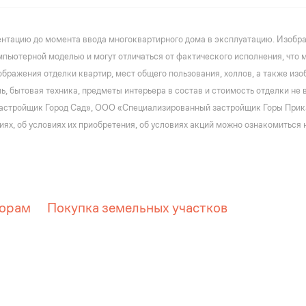
нтацию до момента ввода многоквартирного дома в эксплуатацию. Изображ
пьютерной моделью и могут отличаться от фактического исполнения, что 
бражения отделки квартир, мест общего пользования, холлов, а также из
, бытовая техника, предметы интерьера в состав и стоимость отделки н
астройщик Город Сад», ООО «Специализированный застройщик Горы Прика
х, об условиях их приобретения, об условиях акций можно ознакомиться на
орам
Покупка земельных участков